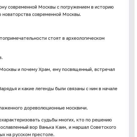
йону современной Москвы с погружением в историю
ию новаторства современной Москвы.
стопримечательности стоят в археологическом
в.
Москвы и почему Храм, ему посвященный, встречал
арядья и какие легенды были связаны с ним в начале
Блаженного дореволюционные москвичи.
о охарактеризовать судьбы многих, кто по решению
рославленный вор Ванька Каин, и маршал Советского
ых на русском престоле.