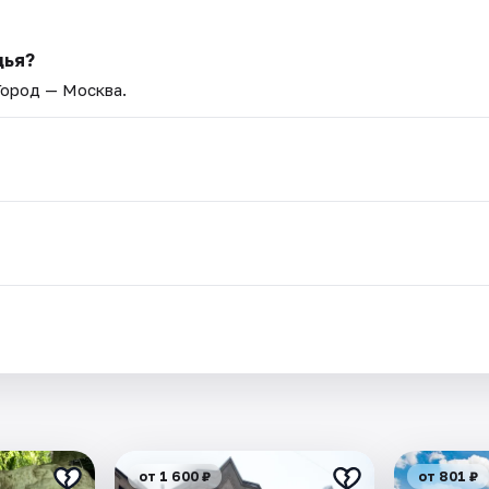
дья?
 Город — Москва.
от 1 600 ₽
от 801 ₽