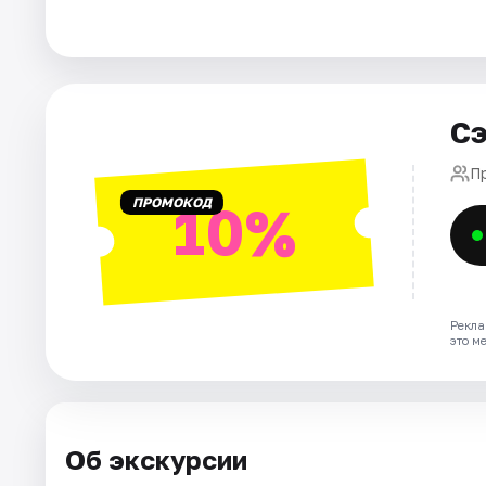
Города
Площадки
Сэ
Артисты
П
ПРОМОКОД
10%
Рейтинги
Рекла
это м
Об экскурсии