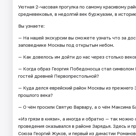
Уютная 2-часовая прогулка по самому красивому ра
средневековья, в недолгий век буржуазии, в истор
Вы узнаете:
— На нашей экскурсии вы сможете узнать что за до
заповеднике Москвы под открытым небом.
— Как довелось им дойти до нас через столько веко
— Когда образ Георгия Победоносца стал символом 
гостей древней Первопрестольной?
— Куда делся еврейский район Москвы из прежнего З
прошлого века?
— О чём просили Святую Варвару, а о чём Максима 
«Из грязи в князи», а иногда и обратно — так можн
проведения оказывался в районе Зарядья. Здесь и п
Союза Георгий Жуков, и первый из династии Романов