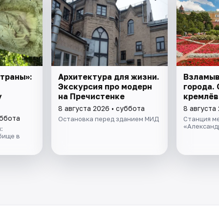
траны»:
Архитектура для жизни.
Взламыв
Экскурсия про модерн
города. 
у
на Пречистенке
кремлёв
8 августа 2026 • суббота
8 августа
уббота
Остановка перед зданием МИД
Станция м
«Александ
:
бище в