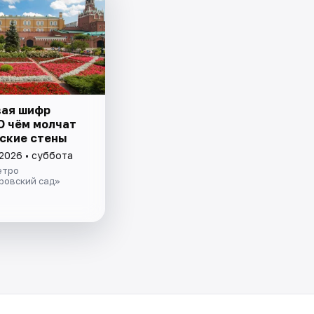
ая шифр
О чём молчат
ские стены
 2026 • суббота
етро
ровский сад»