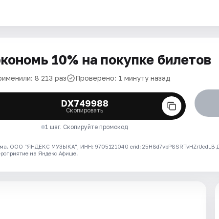
кономь 10% на покупке билетов
рименили: 8 213 раз
Проверено: 1 минуту назад
DX749988
Скопировать
1 шаг. Скопируйте промокод
ма. ООО "ЯНДЕКС МУЗЫКА", ИНН: 9705121040 erid: 25H8d7vbP8SRTvHZrUcdLB
ероприятие на Яндекс Афише!