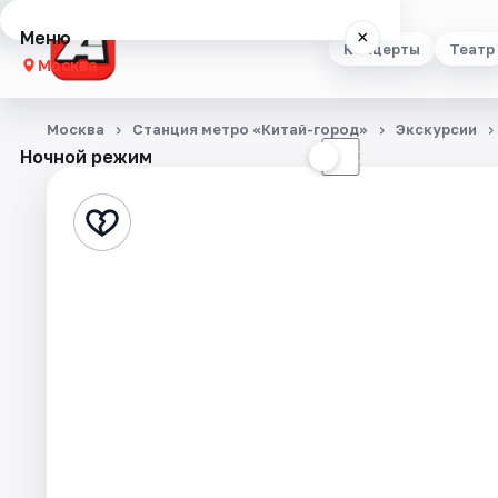
Меню
×
Концерты
Театр
Москва
Концерты
Москва
Станция метро «Китай-город»
Экскурсии
Ночной режим
☀
☾
Театр
Стендап
Выставки
Квесты
Экскурсии
Спорт
События