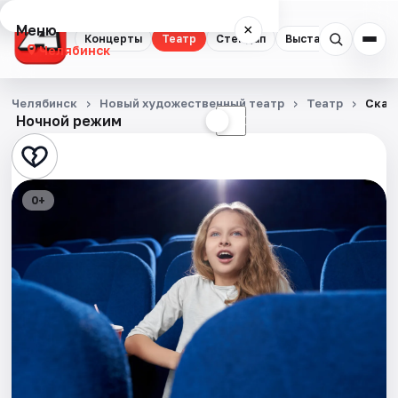
Меню
×
Концерты
Театр
Стендап
Выставки
Квест
Челябинск
Концерты
Челябинск
Новый художественный театр
Театр
Сказ
Ночной режим
☀
☾
Театр
Стендап
0+
Выставки
Квесты
Экскурсии
Спорт
События