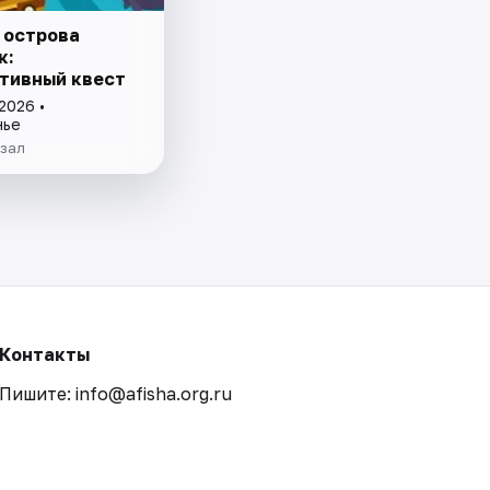
 острова
к:
тивный квест
2026 •
нье
кзал
Контакты
Пишите: info@afisha.org.ru