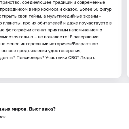
остранство, соединяющее традиции и современные
проводником в мир космоса и сказок. Более 50 фигур
открыть свои тайны, а мультимедийные экраны -
о планеты, про их обитателей и даже поучаствуете в
ые фотографии станут приятным напоминанием о
 самостоятельно – не пожалеете! В завершении
с не менее интересными историями!Возрастное
а основе предъявления удостоверения,
уденты* Пенсионеры* Участники СВО* Люди с
дных миров. Выставка?
рск.