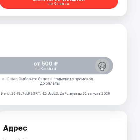
на Kassir.ru
от 500 ₽
на Kassir.ru
2 шаг. Выберите билет и примените промокод
до оплаты
 erid: 25H8d7vbP8SRTvHZrUcdLB.
Действует до 31 августа 2026
Адрес