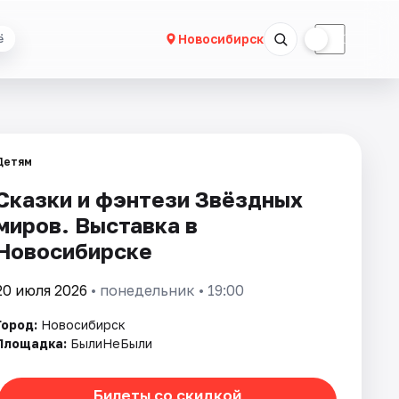
☀
☾
Новосибирск
ё
Детям
Сказки и фэнтези Звёздных
миров. Выставка в
Новосибирске
20 июля 2026
• понедельник • 19:00
Город:
Новосибирск
Площадка:
БылиНеБыли
Билеты со скидкой