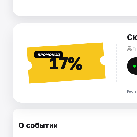
Города
Площадки
Ск
Артисты
П
ПРОМОКОД
17%
Рейтинги
Рекла
О событии