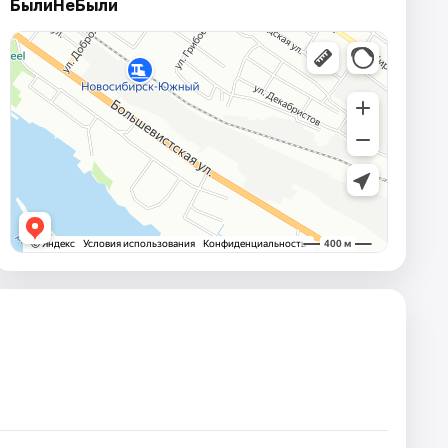
БылиНеБыли