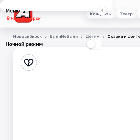
Меню
×
Концерты
Театр
Новосибирск
Концерты
Новосибирск
БылиНеБыли
Детям
Сказки и фэнт
Ночной режим
☀
☾
Театр
Стендап
Выставки
Квесты
Экскурсии
Спорт
События