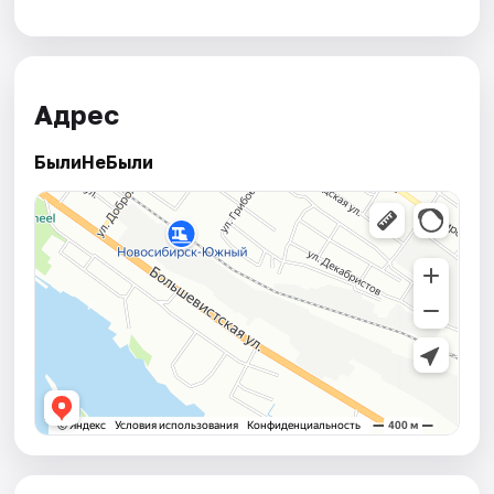
Адрес
БылиНеБыли