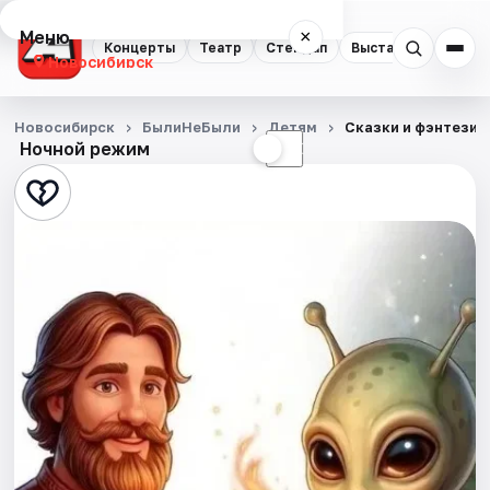
Меню
×
Концерты
Театр
Стендап
Выставки
Квест
Новосибирск
Концерты
Новосибирск
БылиНеБыли
Детям
Сказки и фэнтези 
Ночной режим
☀
☾
Театр
Стендап
Выставки
Квесты
Экскурсии
Спорт
События