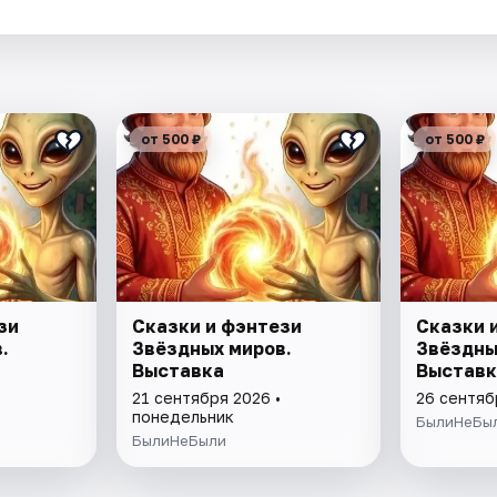
.
от 500 ₽
от 500 ₽
зи
Сказки и фэнтези
Сказки 
.
Звёздных миров.
Звёздны
Выставка
Выставк
21 сентября 2026 •
26 сентяб
понедельник
БылиНеБы
БылиНеБыли