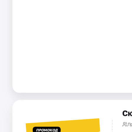
Города
Площадки
Артисты
Рейтинги
Ск
П
ПРОМОКОД