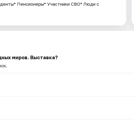
уденты* Пенсионеры* Участники СВО* Люди с
дных миров. Выставка?
рск.