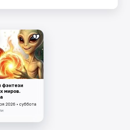
и фэнтези
х миров.
а
ря 2026 • суббота
ли