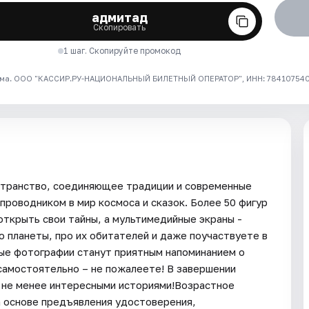
адмитад
Скопировать
1 шаг. Скопируйте промокод
ма. ООО "КАССИР.РУ-НАЦИОНАЛЬНЫЙ БИЛЕТНЫЙ ОПЕРАТОР", ИНН: 7841075409
остранство, соединяющее традиции и современные
проводником в мир космоса и сказок. Более 50 фигур
открыть свои тайны, а мультимедийные экраны -
о планеты, про их обитателей и даже поучаствуете в
ые фотографии станут приятным напоминанием о
 самостоятельно – не пожалеете! В завершении
с не менее интересными историями!Возрастное
а основе предъявления удостоверения,