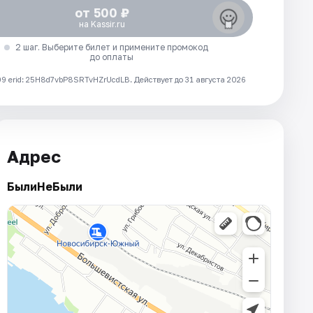
от 500 ₽
на Kassir.ru
2 шаг. Выберите билет и примените промокод
до оплаты
 erid: 25H8d7vbP8SRTvHZrUcdLB.
Действует до 31 августа 2026
Адрес
БылиНеБыли