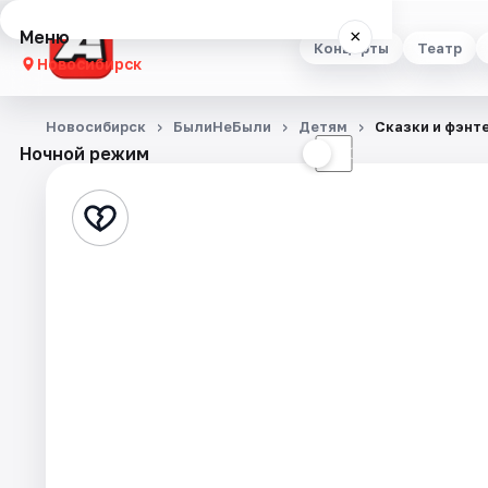
Меню
×
Концерты
Театр
Новосибирск
Концерты
Новосибирск
БылиНеБыли
Детям
Сказки и фэнт
Ночной режим
☀
☾
Театр
Стендап
Выставки
Квесты
Экскурсии
Спорт
События