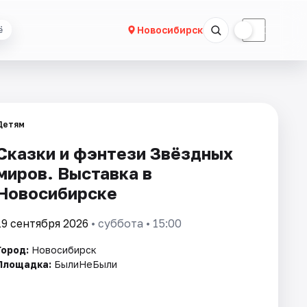
☀
☾
Новосибирск
ё
Детям
Сказки и фэнтези Звёздных
миров. Выставка в
Новосибирске
19 сентября 2026
• суббота • 15:00
Город:
Новосибирск
Площадка:
БылиНеБыли