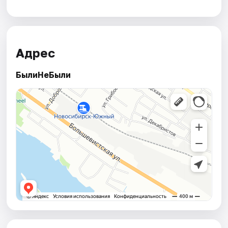
Адрес
БылиНеБыли