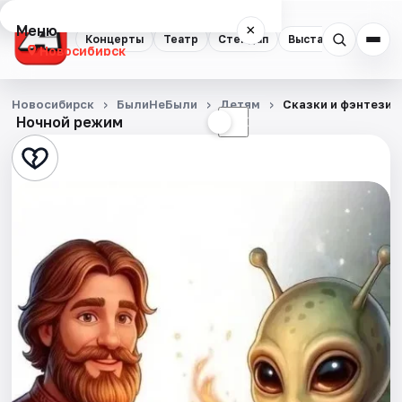
Меню
×
Концерты
Театр
Стендап
Выставки
Квест
Новосибирск
Концерты
Новосибирск
БылиНеБыли
Детям
Сказки и фэнтези 
Ночной режим
☀
☾
Театр
Стендап
Выставки
Квесты
Экскурсии
Спорт
События