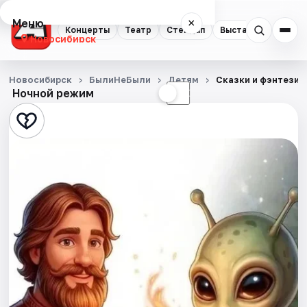
Меню
×
Концерты
Театр
Стендап
Выставки
Квест
Новосибирск
Концерты
Новосибирск
БылиНеБыли
Детям
Сказки и фэнтези 
Ночной режим
☀
☾
Театр
Стендап
Выставки
Квесты
Экскурсии
Спорт
События