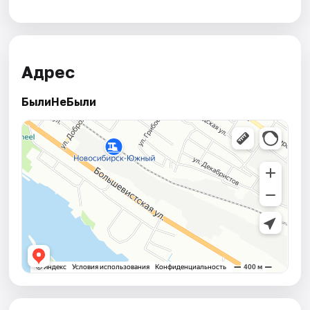
Адрес
БылиНеБыли