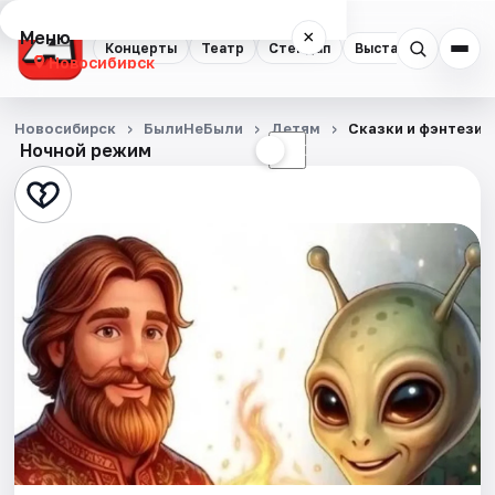
Меню
×
Концерты
Театр
Стендап
Выставки
Квест
Новосибирск
Концерты
Новосибирск
БылиНеБыли
Детям
Сказки и фэнтези 
Ночной режим
☀
☾
Театр
Стендап
Выставки
Квесты
Экскурсии
Спорт
События