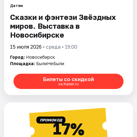
Детям
Сказки и фэнтези Звёздных
Города
миров. Выставка в
Площадки
Новосибирске
Артисты
15 июля 2026
• среда • 19:00
Город:
Новосибирск
Рейтинги
Площадка:
БылиНеБыли
Билеты со скидкой
на Kassir.ru
ПРОМОКОД
17%