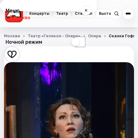
Меню
×
Концерты
Театр
Стендап
Выставки
Квест
Москва
Концерты
Москва
Театр «Геликон - Опера»
Опера
Сказки Гофм
Ночной режим
☀
☾
Театр
Стендап
Выставки
Квесты
Экскурсии
Спорт
События