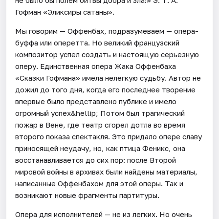
Гофман «Эликсиры сатаны».
Мы говорим — Оффенбах, подразумеваем — опера-
буффа или оперетта. Но великий французский
композитор успел создать и настоящую серьезную
оперу. Единственная опера Жака Оффенбаха
«Сказки Гофмана» имела нелегкую судьбу. Автор не
дожил до того дня, когда его последнее творение
впервые было представлено публике и имело
огромный успех&hellip; Потом был трагический
пожар в Вене, где театр сгорел дотла во время
второго показа спектакля. Это придало опере славу
приносящей неудачу, но, как птица Феникс, она
восстанавливается до сих пор: после Второй
мировой войны в архивах были найдены материалы,
написанные Оффенбахом для этой оперы. Так и
возникают новые фрагменты партитуры.
Опера для исполнителей — не из легких. Но очень