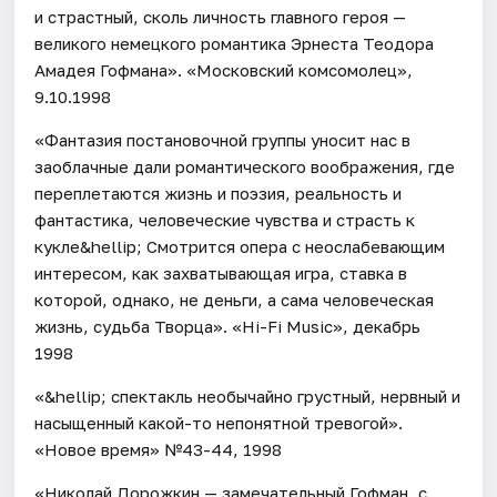
и страстный, сколь личность главного героя —
великого немецкого романтика Эрнеста Теодора
Амадея Гофмана». «Московский комсомолец»,
9.10.1998
«Фантазия постановочной группы уносит нас в
заоблачные дали романтического воображения, где
переплетаются жизнь и поэзия, реальность и
фантастика, человеческие чувства и страсть к
кукле&hellip; Смотрится опера с неослабевающим
интересом, как захватывающая игра, ставка в
которой, однако, не деньги, а сама человеческая
жизнь, судьба Творца». «Hi-Fi Music», декабрь
1998
«&hellip; спектакль необычайно грустный, нервный и
насыщенный какой-то непонятной тревогой».
«Новое время» №43-44, 1998
«Николай Дорожкин — замечательный Гофман, с