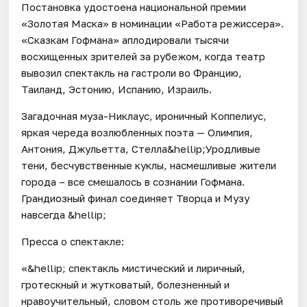
Постановка удостоена национальной премии
«Золотая Маска» в номинации «Работа режиссера».
«Сказкам Гофмана» аплодировали тысячи
восхищенных зрителей за рубежом, когда театр
вывозил спектакль на гастроли во Францию,
Таиланд, Эстонию, Испанию, Израиль.
Загадочная муза-Никлаус, ироничный Коппелиус,
яркая череда возлюбленных поэта — Олимпия,
Антония, Джульетта, Стелла&hellip;Уродливые
тени, бесчувственные куклы, насмешливые жители
города – все смешалось в сознании Гофмана.
Грандиозный финал соединяет Творца и Музу
навсегда &hellip;
Пресса о спектакле:
«&hellip; спектакль мистический и лиричный,
гротескный и жутковатый, болезненный и
нравоучительный, словом столь же противоречивый