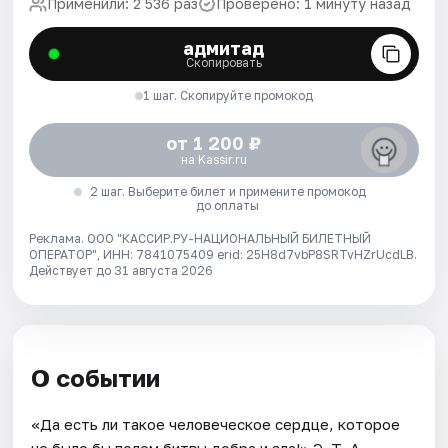
Применили: 2 536 раз
Проверено: 1 минуту назад
адмитад
Скопировать
1 шаг. Скопируйте промокод
от 1 200 ₽
на Kassir.ru
2 шаг. Выберите билет и примените промокод
до оплаты
Реклама. ООО "КАССИР.РУ-НАЦИОНАЛЬНЫЙ БИЛЕТНЫЙ
ОПЕРАТОР", ИНН: 7841075409 erid: 25H8d7vbP8SRTvHZrUcdLB.
Действует до 31 августа 2026
О событии
«Да есть ли такое человеческое сердце, которое
не было бы полем битвы добра и зла!» Э. Т. А.