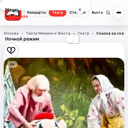
Меню
×
Концерты
Театр
Стендап
Выставки
Квест
Москва
Концерты
Москва
Театр Мимики и Жеста
Театр
Сказка за сказ
Ночной режим
☀
☾
Театр
Стендап
0+
Выставки
Квесты
Экскурсии
Спорт
События