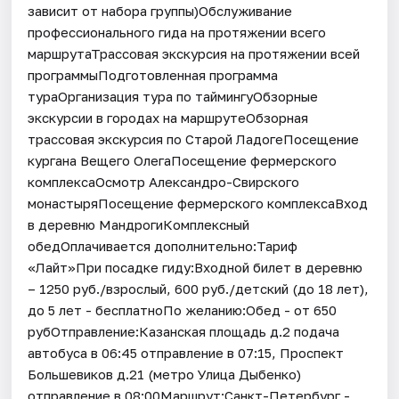
зависит от набора группы)Обслуживание
профессионального гида на протяжении всего
маршрутаТрассовая экскурсия на протяжении всей
программыПодготовленная программа
тураОрганизация тура по таймингуОбзорные
экскурсии в городах на маршрутеОбзорная
трассовая экскурсия по Старой ЛадогеПосещение
кургана Вещего ОлегаПосещение фермерского
комплексаОсмотр Александро-Свирского
монастыряПосещение фермерского комплексаВход
в деревню МандрогиКомплексный
обедОплачивается дополнительно:Тариф
«Лайт»При посадке гиду:Входной билет в деревню
– 1250 руб./взрослый, 600 руб./детский (до 18 лет),
до 5 лет - бесплатноПо желанию:Обед - от 650
рубОтправление:Казанская площадь д.2 подача
автобуса в 06:45 отправление в 07:15, Проспект
Большевиков д.21 (метро Улица Дыбенко)
отправление в 08:00Маршрут:Санкт-Петербург -