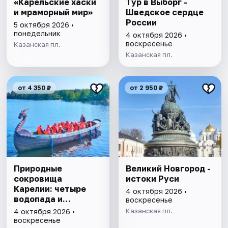
«Карельские хаски
Тур в Выборг -
и мраморный мир»
Шведское сердце
России
5 октября 2026 •
понедельник
4 октября 2026 •
воскресенье
Казанская пл.
Казанская пл.
от 4 350 ₽
от 2 950 ₽
Природные
Великий Новгород -
сокровища
истоки Руси
Карелии: четыре
4 октября 2026 •
водопада и
воскресенье
однодневное
Казанская пл.
4 октября 2026 •
плавание на ладье
воскресенье