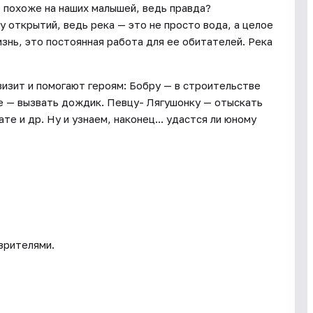
о похоже на наших малышей, ведь правда?
у открытий, ведь река — это не просто вода, а целое
изнь, это постоянная работа для ее обитателей. Река
визит и помогают героям: Бобру — в строительстве
е — вызвать дождик. Певцу- Лягушонку — отыскать
те и др. Ну и узнаем, наконец... удастся ли юному
зрителями.