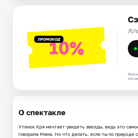
Города
Сэ
Площадки
П
ПРОМОКОД
10%
Артисты
Рейтинги
Рекла
это м
О спектакле
Утенок Кря мечтает увидеть звезды, ведь это самое
говорила Мама. Но что делать, если ты по природе