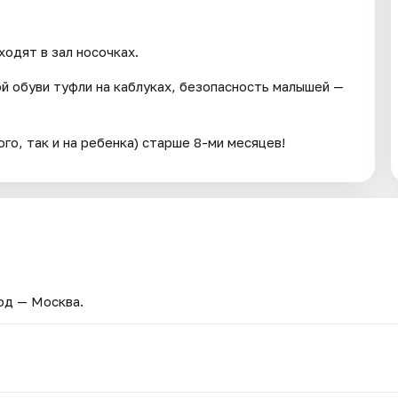
одят в зал носочках.
ой обуви туфли на каблуках, безопасность малышей —
го, так и на ребенка) старше 8-ми месяцев!
род — Москва.