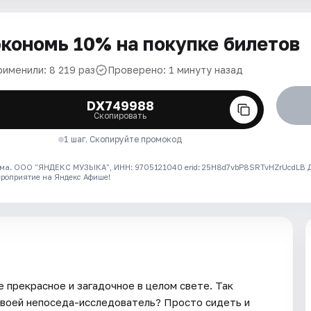
кономь 10% на покупке билетов
рименили: 8 219 раз
Проверено: 1 минуту назад
DX749988
Скопировать
1 шаг. Скопируйте промокод
ма. ООО "ЯНДЕКС МУЗЫКА", ИНН: 9705121040 erid: 25H8d7vbP8SRTvHZrUcdLB
ероприятие на Яндекс Афише!
 прекрасное и загадочное в целом свете. Так
 своей непоседа-исследователь? Просто сидеть и