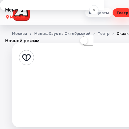
Меню
×
Концерты
Театр
Москва
Концерты
Москва
МалышХаус на Октябрьской
Театр
Сказк
Ночной режим
☀
☾
Театр
Стендап
Выставки
Квесты
Экскурсии
Спорт
События