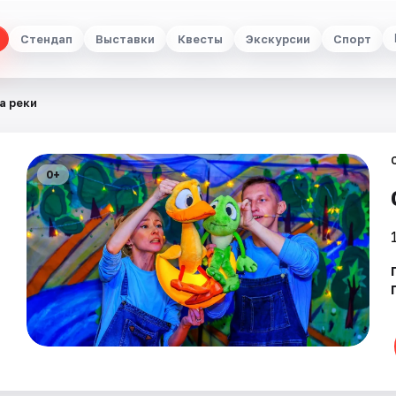
Стендап
Выставки
Квесты
Экскурсии
Спорт
а реки
0+