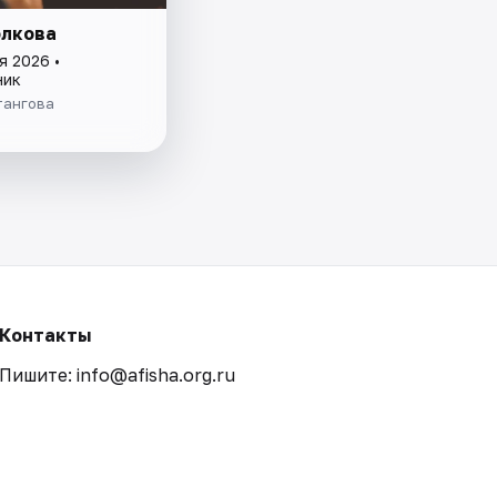
олкова
я 2026 •
ник
тангова
Контакты
Пишите: info@afisha.org.ru