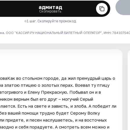
адмитад
Скопировать
1 шаг. Скопируйте промокод
ма. ООО "КАССИР.РУ-НАЦИОНАЛЬНЫЙ БИЛЕТНЫЙ ОПЕРАТОР", ИНН: 7841075409
оваКак во стольном городе, да жил премудрый царь о
 за златою птицею о золотых перах. Воевал ту птицу
латогривого и Елену Прекрасную. Побывал он и в
ником верным был его друг – могучий Серый
ается. Есть на свете и зависть, и злоба. А победит ли
о без вашей помощи трудно будет Серому Волку
ли придете, и песен наслушаетесь, и на восточных
заодно и себя порадуете. А смотреть всем можно и