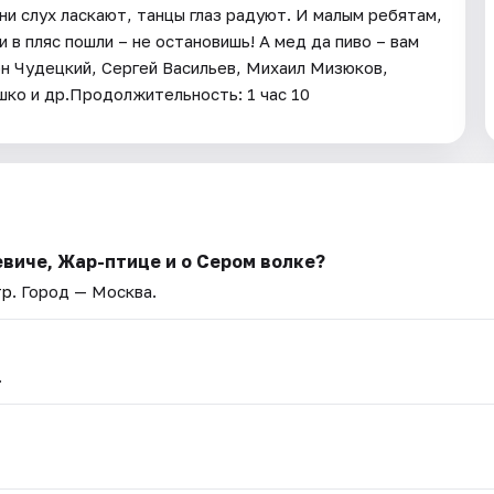
ни слух ласкают, танцы глаз радуют. И малым ребятам,
 в пляс пошли – не остановишь! А мед да пиво – вам
он Чудецкий, Сергей Васильев, Михаил Мизюков,
ко и др.Продолжительность: 1 час 10
виче, Жар-птице и о Сером волке?
тр
. Город — Москва.
.