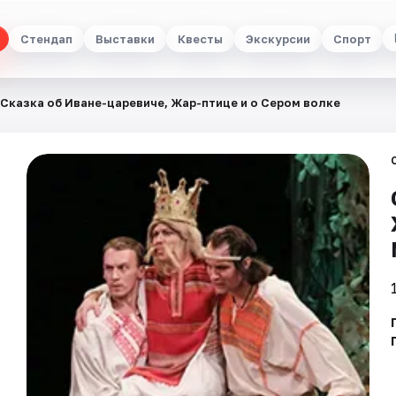
Стендап
Выставки
Квесты
Экскурсии
Спорт
Сказка об Иване-царевиче, Жар-птице и о Сером волке