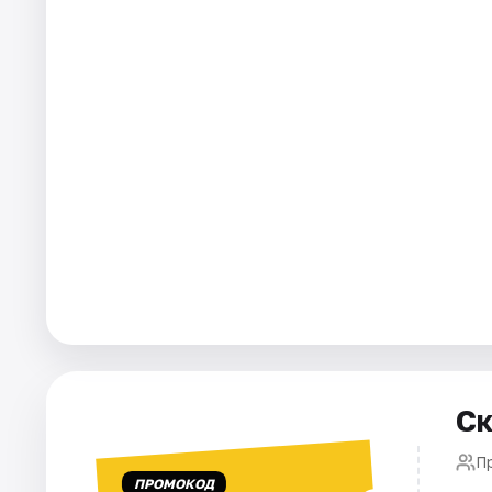
Города
Площадки
Артисты
Рейтинги
Ск
П
ПРОМОКОД