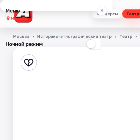
Меню
×
Концерты
Театр
Москва
Концерты
Москва
Историко-этнографический театр
Театр
Ночной режим
☀
☾
Театр
Стендап
Выставки
Квесты
Экскурсии
Спорт
События