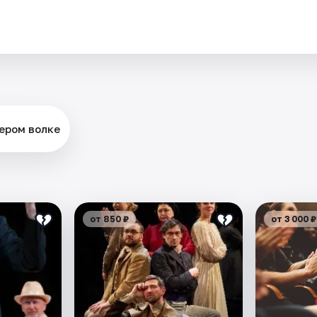
.
Сером волке
от 850 ₽
от 3 000 ₽