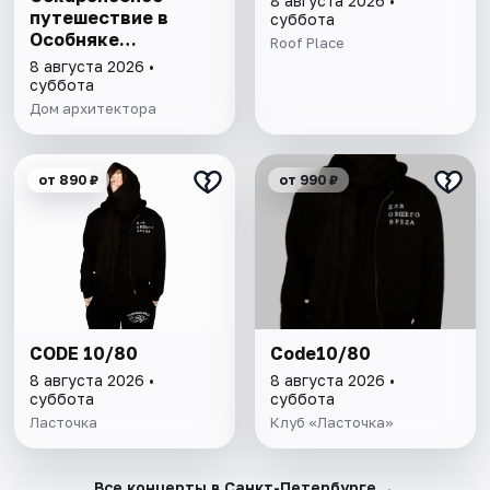
8 августа 2026 •
путешествие в
суббота
Особняке
Roof Place
Половцова
8 августа 2026 •
суббота
Дом архитектора
от 890 ₽
от 990 ₽
CODE 10/80
Code10/80
8 августа 2026 •
8 августа 2026 •
суббота
суббота
Ласточка
Клуб «Ласточка»
→
Все концерты в Санкт-Петербурге