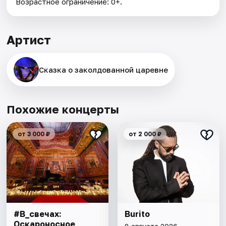
Возрастное ограничение: 0+.
Артист
Сказка о заколдованной царевне
Похожие концерты
от 3 000 ₽
от 2 000 ₽
#В_свечах:
Burito
Оскароносное