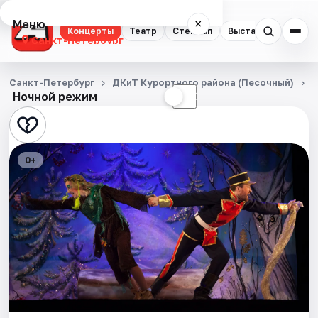
Меню
×
Концерты
Театр
Стендап
Выставки
Квест
Санкт-Петербург
Концерты
Санкт-Петербург
ДКиТ Курортного района (Песочный)
Ночной режим
☀
☾
Театр
Стендап
0+
Выставки
Квесты
Экскурсии
Спорт
События