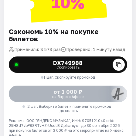
10%
Сэкономь 10% на покупке
билетов
Применили: 8 578 раз
Проверено: 1 минуту назад
DX749988
Скопировать
1 шаг. Скопируйте промокод
от 1 000 ₽
на Яндекс Афише
2 шаг. Выберите билет и примените промокод
до оплаты
Реклама. ООО "ЯНДЕКС МУЗЫКА", ИНН: 9705121040 erid:
25H8d7vbP8SRTvHZrUcdLB
Действует до 30 сентября 2026
при покупке билетов от 3 000 ₽ на это мероприятие на Яндекс
Афише!