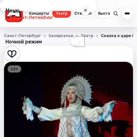
Меню
×
Концерты
Театр
Стендап
Выставки
Квест
Санкт-Петербург
Концерты
Санкт-Петербург
Зазеркалье
Театр
Сказка о царе С
Ночной режим
☀
☾
Театр
Стендап
12+
Выставки
Квесты
Экскурсии
Спорт
События