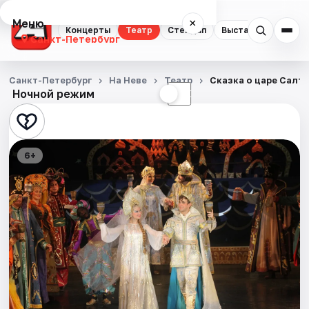
Меню
×
Концерты
Театр
Стендап
Выставки
Квест
Санкт-Петербург
Концерты
Санкт-Петербург
На Неве
Театр
Сказка о царе Салта
Ночной режим
☀
☾
Театр
Стендап
6+
Выставки
Квесты
Экскурсии
Спорт
События