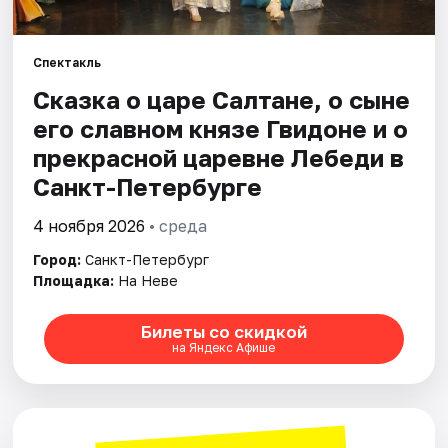
Города
Спектакль
Сказка о царе Салтане, о сыне
Площадки
его славном князе Гвидоне и о
Артисты
прекрасной царевне Лебеди в
Санкт-Петербурге
Рейтинги
4 ноября 2026
• среда
Город:
Санкт-Петербург
Площадка:
На Неве
Билеты со скидкой
на Яндекс Афише