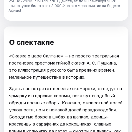
25H8d7vbP8SRTvHZrUcdLB
Действует до 30 сентября 2026
при покупке билетов от 3 000 ₽ на это мероприятие на Яндекс
Афише!
О спектакле
«Сказка о царе Салтане» — не просто театральная
постановка хрестоматийной сказки А. С. Пушкина,
это иллюстрация русского быта прежних времен,
маленькое путешествие в историю.
Здесь вас встретят веселые скоморохи, отведут на
ярмарку и в царские хоромы, покажут свадебный
обряд и военные сборы. Конечно, с известной долей
условности, но и с немалой долей правдоподобия.
Бородатые бояре в шубах да шапках, девицы-
красавицы в сарафанах да кокошниках, славные
воины в кольчугах да латах — смотри да дивись, как