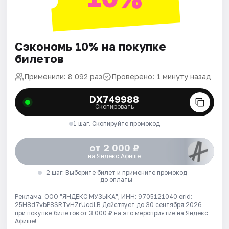
Сэкономь 10% на покупке
билетов
Применили: 8 092 раз
Проверено: 1 минуту назад
DX749988
Скопировать
1 шаг. Скопируйте промокод
от 2 000 ₽
на Яндекс Афише
2 шаг. Выберите билет и примените промокод
до оплаты
Реклама. ООО "ЯНДЕКС МУЗЫКА", ИНН: 9705121040 erid:
25H8d7vbP8SRTvHZrUcdLB
Действует до 30 сентября 2026
при покупке билетов от 3 000 ₽ на это мероприятие на Яндекс
Афише!