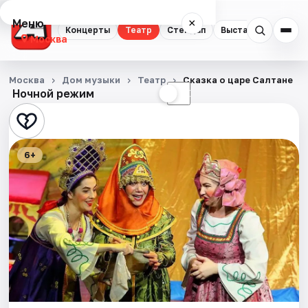
Меню
×
Концерты
Театр
Стендап
Выставки
Квест
Москва
Концерты
Москва
Дом музыки
Театр
Сказка о царе Салтане
Ночной режим
☀
☾
Театр
Стендап
6+
Выставки
Квесты
Экскурсии
Спорт
События