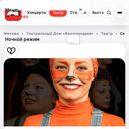
Меню
×
Концерты
Театр
Стендап
Выставки
Квест
Москва
Концерты
Москва
Театральный Дом «Аполлинария»
Театр
Сказ
Ночной режим
☀
☾
Театр
Стендап
Выставки
Квесты
Экскурсии
Спорт
События