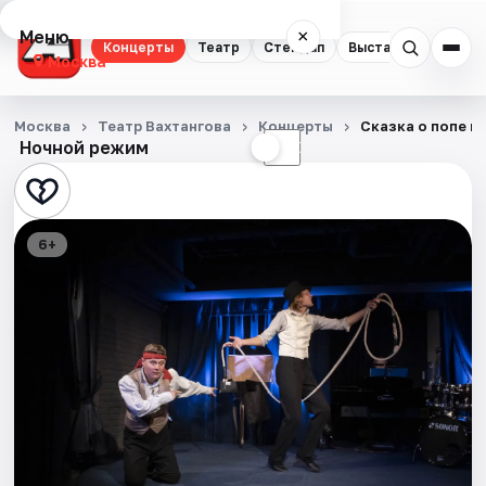
Меню
×
Концерты
Театр
Стендап
Выставки
Квест
Москва
Концерты
Москва
Театр Вахтангова
Концерты
Сказка о попе и
Ночной режим
☀
☾
Театр
Стендап
6+
Выставки
Квесты
Экскурсии
Спорт
События