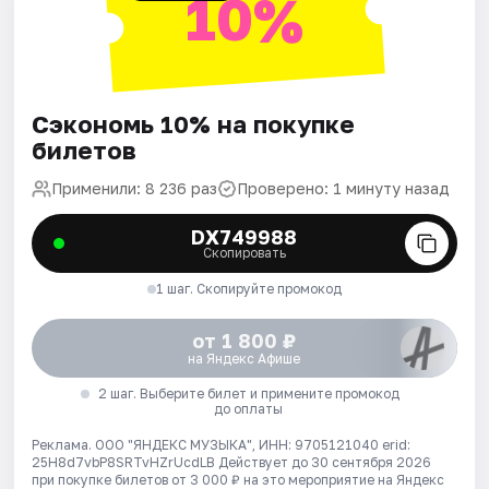
10%
Сэкономь 10% на покупке
билетов
Применили: 8 236 раз
Проверено: 1 минуту назад
DX749988
Скопировать
1 шаг. Скопируйте промокод
от 1 800 ₽
на Яндекс Афише
2 шаг. Выберите билет и примените промокод
до оплаты
Реклама. ООО "ЯНДЕКС МУЗЫКА", ИНН: 9705121040 erid:
25H8d7vbP8SRTvHZrUcdLB
Действует до 30 сентября 2026
при покупке билетов от 3 000 ₽ на это мероприятие на Яндекс