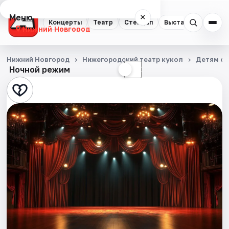
Меню
×
Концерты
Театр
Стендап
Выставки
Квест
Нижний Новгород
Концерты
Нижний Новгород
Нижегородский театр кукол
Детям от
Ночной режим
☀
☾
Театр
Стендап
Выставки
Квесты
Экскурсии
Спорт
События