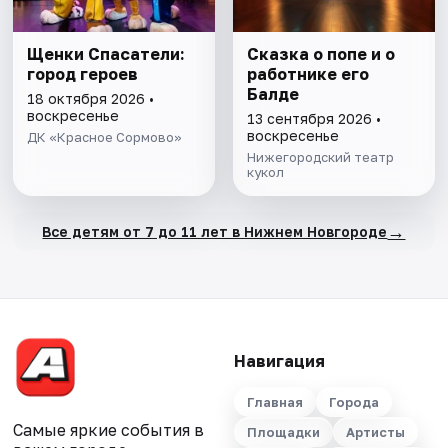
Щенки Спасатели:
Сказка о попе и о
город героев
работнике его
Балде
18 октября 2026 •
воскресенье
13 сентября 2026 •
воскресенье
ДК «Красное Сормово»
Нижегородский театр
кукол
→
Все детям от 7 до 11 лет в Нижнем Новгороде
Навигация
Главная
Города
Самые яркие события в
Площадки
Артисты