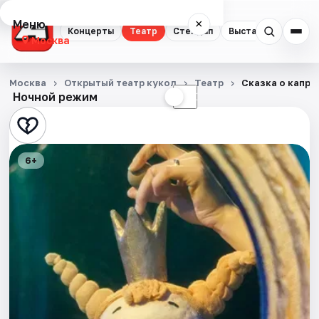
Меню
×
Концерты
Театр
Стендап
Выставки
Квест
Москва
Концерты
Москва
Открытый театр кукол
Театр
Сказка о капри
Ночной режим
☀
☾
Театр
Стендап
6+
Выставки
Квесты
Экскурсии
Спорт
События