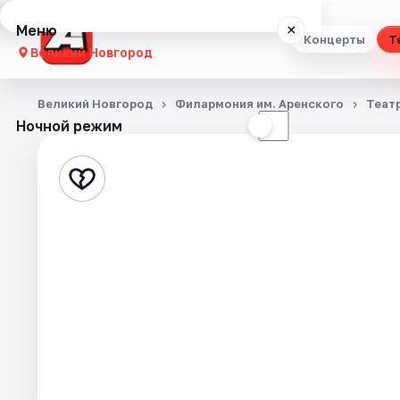
Меню
×
Концерты
Т
Великий Новгород
Концерты
Великий Новгород
Филармония им. Аренского
Теат
Ночной режим
☀
☾
Театр
Стендап
Выставки
Экскурсии
События
Города