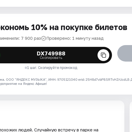
кономь 10% на покупке билетов
рименили: 7 900 раз
Проверено: 1 минуту назад
DX749988
Скопировать
1 шаг. Скопируйте промокод
ма. ООО "ЯНДЕКС МУЗЫКА", ИНН: 9705121040 erid: 25H8d7vbP8SRTvHZrUcdLB
ероприятие на Яндекс Афише!
похожих людей. Случайную встречу в парке на