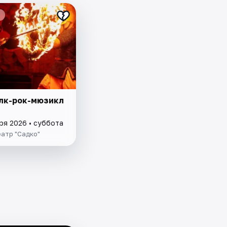
лк-рок-мюзикл
ря 2026 • суббота
атр "Садко"