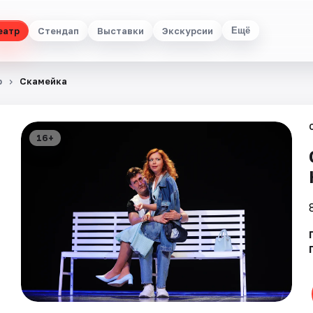
еатр
Стендап
Выставки
Экскурсии
Ещё
р
Скамейка
16+