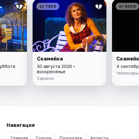
от 700 ₽
от 600 ₽
Скамейка
Скамей
суббота
30 августа 2026 •
4 сентябр
воскресенье
Чебоксары
Саранск
Навигация
Главная
Города
Площадки
Артисты