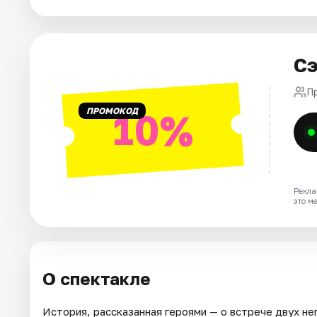
Площадки
Артисты
Сэ
Рейтинги
П
ПРОМОКОД
10%
Рекла
это м
О спектакле
История, рассказанная героями — о встрече двух не