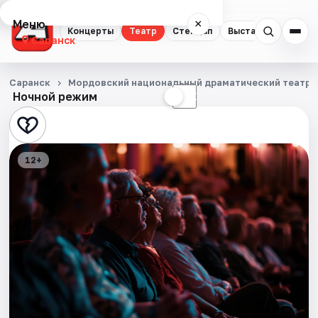
Меню
×
Концерты
Театр
Стендап
Выставки
Экску
Саранск
Концерты
Саранск
Мордовский национальный драматический театр
Ночной режим
☀
☾
Театр
Стендап
12+
Выставки
Экскурсии
События
Города