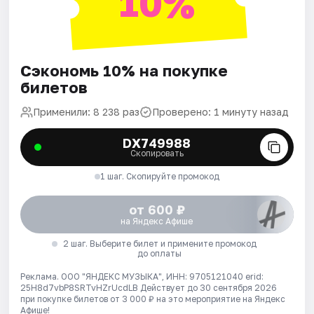
10%
Сэкономь 10% на покупке
билетов
Применили: 8 238 раз
Проверено: 1 минуту назад
DX749988
Скопировать
1 шаг. Скопируйте промокод
от 600 ₽
на Яндекс Афише
2 шаг. Выберите билет и примените промокод
до оплаты
Реклама. ООО "ЯНДЕКС МУЗЫКА", ИНН: 9705121040 erid:
25H8d7vbP8SRTvHZrUcdLB
Действует до 30 сентября 2026
при покупке билетов от 3 000 ₽ на это мероприятие на Яндекс
Афише!