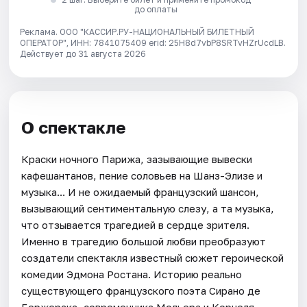
до оплаты
Реклама. ООО "КАССИР.РУ-НАЦИОНАЛЬНЫЙ БИЛЕТНЫЙ
ОПЕРАТОР", ИНН: 7841075409 erid: 25H8d7vbP8SRTvHZrUcdLB.
Действует до 31 августа 2026
О спектакле
Краски ночного Парижа, зазывающие вывески
кафешантанов, пение соловьев на Шанз-Элизе и
музыка... И не ожидаемый французский шансон,
вызывающий сентиментальную слезу, а та музыка,
что отзывается трагедией в сердце зрителя.
Именно в трагедию большой любви преобразуют
создатели спектакля известный сюжет героической
комедии Эдмона Ростана. Историю реально
существующего французского поэта Сирано де
Бержерака, современника Мольера и Корнеля,