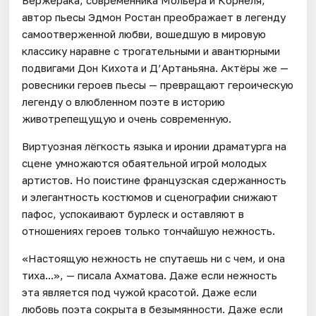
автор пьесы Эдмон Ростан преображает в легенду
самоотверженной любви, вошедшую в мировую
классику наравне с трогательными и авантюрными
подвигами Дон Кихота и Д’Артаньяна. Актёры же —
ровесники героев пьесы — превращают героическую
легенду о влюбленном поэте в историю
животрепещущую и очень современную.
Виртуозная лёгкость языка и иронии драматурга на
сцене умножаются обаятельной игрой молодых
артистов. Но поистине французская сдержанность
и элегантность костюмов и сценографии снижают
пафос, успокаивают бурлеск и оставляют в
отношениях героев только тончайшую нежность.
«Настоящую нежность не спутаешь ни с чем, и она
тиха...», — писала Ахматова. Даже если нежность
эта является под чужой красотой. Даже если
любовь поэта сокрыта в безымянности. Даже если