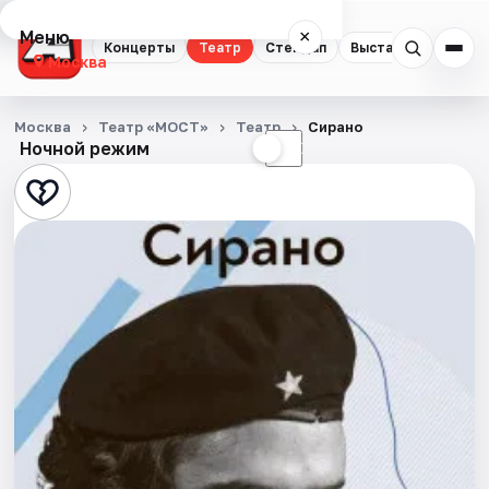
Меню
×
Концерты
Театр
Стендап
Выставки
Квест
Москва
Концерты
Москва
Театр «МОСТ»
Театр
Сирано
Ночной режим
☀
☾
Театр
Стендап
Выставки
Квесты
Экскурсии
Спорт
События