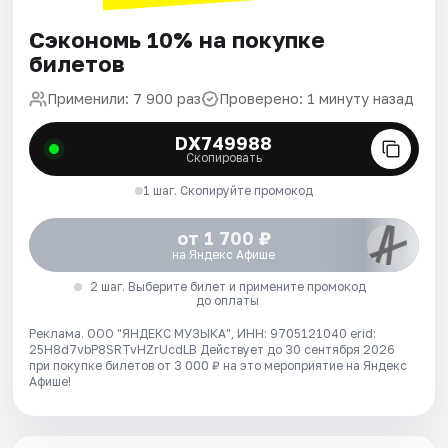
Сэкономь 10% на покупке
билетов
Применили: 7 900 раз
Проверено: 1 минуту назад
DX749988
Скопировать
1 шаг. Скопируйте промокод
от 1 700 ₽
на Яндекс Афише
2 шаг. Выберите билет и примените промокод
до оплаты
Реклама. ООО "ЯНДЕКС МУЗЫКА", ИНН: 9705121040 erid:
25H8d7vbP8SRTvHZrUcdLB
Действует до 30 сентября 2026
при покупке билетов от 3 000 ₽ на это мероприятие на Яндекс
Афише!