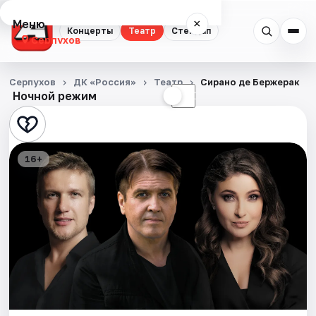
Меню
×
Концерты
Театр
Стендап
Серпухов
Концерты
Серпухов
ДК «Россия»
Театр
Сирано де Бержерак
Ночной режим
☀
☾
Театр
Стендап
16+
События
Города
Площадки
Артисты