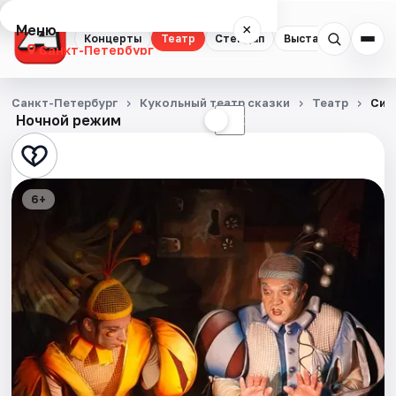
Меню
×
Концерты
Театр
Стендап
Выставки
Квест
Санкт-Петербург
Концерты
Санкт-Петербург
Кукольный театр сказки
Театр
Син
Ночной режим
☀
☾
Театр
Стендап
6+
Выставки
Квесты
Экскурсии
Спорт
События