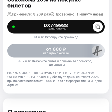
билетов
Применили: 8 209 раз
Проверено: 1 минуту назад
DX749988
Скопировать
1 шаг. Скопируйте промокод
от 600 ₽
на Яндекс Афише
2 шаг. Выберите билет и примените промокод
до оплаты
Реклама. ООО "ЯНДЕКС МУЗЫКА", ИНН: 9705121040 erid:
25H8d7vbP8SRTvHZrUcdLB
Действует до 30 сентября 2026
при покупке билетов от 3 000 ₽ на это мероприятие на Яндекс
Афише!
О спектакле