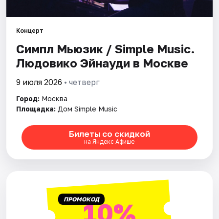
Города
Концерт
Симпл Мьюзик / Simple Music.
Площадки
Людовико Эйнауди в Москве
Артисты
9 июля 2026
• четверг
Рейтинги
Город:
Москва
Площадка:
Дом Simple Music
Билеты со скидкой
на Яндекс Афише
ПРОМОКОД
10%