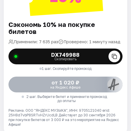
Сэкономь 10% на покупке
билетов
Применили: 7 635 раз
Проверено: 1 минуту назад
DX749988
Скопировать
1 шаг. Скопируйте промокод
от 1 020 ₽
на Яндекс Афише
2 шаг. Выберите билет и примените промокод
до оплаты
Реклама. ООО "ЯНДЕКС МУЗЫКА", ИНН: 9705121040 erid:
25H8d7vbP8SRTvHZrUcdLB
Действует до 30 сентября 2026
при покупке билетов от 3 000 ₽ на это мероприятие на Яндекс
Афише!