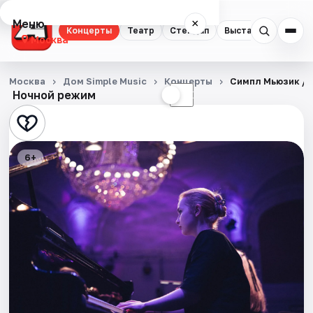
Меню
×
Концерты
Театр
Стендап
Выставки
Квест
Москва
Концерты
Москва
Дом Simple Music
Концерты
Симпл Мьюзик / 
Ночной режим
☀
☾
Театр
Стендап
6+
Выставки
Квесты
Экскурсии
Спорт
События