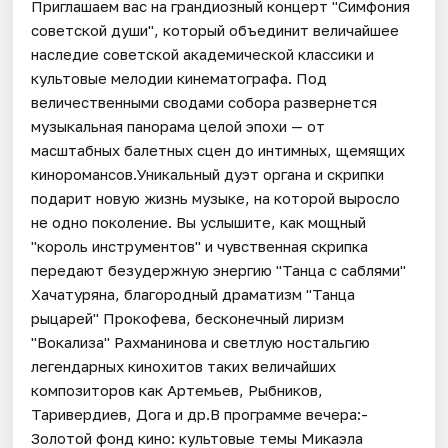
Приглашаем вас на грандиозный концерт "Симфония
советской души", который объединит величайшее
наследие советской академической классики и
культовые мелодии кинематографа. Под
величественными сводами собора развернется
музыкальная панорама целой эпохи — от
масштабных балетных сцен до интимных, щемящих
киноромансов.Уникальный дуэт органа и скрипки
подарит новую жизнь музыке, на которой выросло
не одно поколение. Вы услышите, как мощный
"король инструментов" и чувственная скрипка
передают безудержную энергию "Танца с саблями"
Хачатуряна, благородный драматизм "Танца
рыцарей" Прокофева, бесконечный лиризм
"Вокализа" Рахманинова и светлую ностальгию
легендарных кинохитов таких величайших
композиторов как Артемьев, Рыбников,
Таривердиев, Дога и др.В программе вечера:-
Золотой фонд кино: культовые темы Микаэла