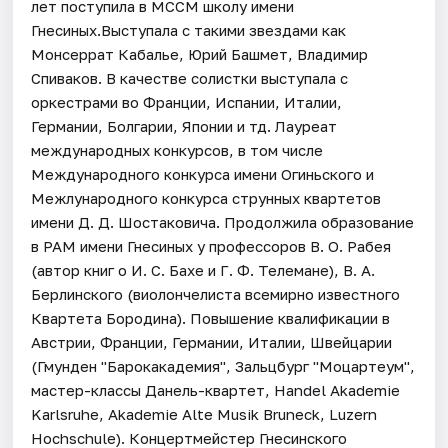
лет поступила в МССМ школу имени
Гнесиных.Выступала с такими звездами как
Монсеррат Кабалье, Юрий Башмет, Владимир
Спиваков. В качестве солистки выступала с
оркестрами во Франции, Испании, Италии,
Германии, Болгарии, Японии и тд. Лауреат
международных конкурсов, в том числе
Международного конкурса имени Огиньского и
Межлународного конкурса струнных квартетов
имени Д. Д. Шостаковича. Продолжила образование
в РАМ имени Гнесиных у профессоров В. О. Рабея
(автор книг о И. С. Бахе и Г. Ф. Телемане), В. А.
Берлинского (виолончелиста всемирно известного
Квартета Бородина). Повышение квалификации в
Австрии, Франции, Германии, Италии, Швейцарии
(Гмунден "Барокакадемия", Зальцбург "Моцартеум",
мастер-классы Данель-квартет, Handel Akademie
Karlsruhe, Akademie Alte Musik Bruneck, Luzern
Hochschule). Концертмейстер Гнесинского