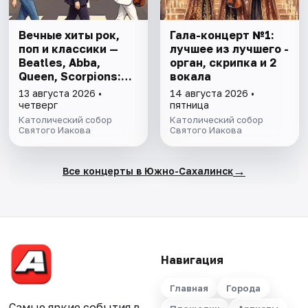
Вечные хиты рок,
Гала-концерт №1:
поп и классики —
лучшее из лучшего -
Beatles, Abba,
орган, скрипка и 2
Queen, Scorpions:
вокала
орган, скриака и
13 августа 2026 •
14 августа 2026 •
вокал
четверг
пятница
Католический собор
Католический собор
Святого Иакова
Святого Иакова
→
Все концерты в Южно-Сахалинск
Навигация
Главная
Города
Самые яркие события в