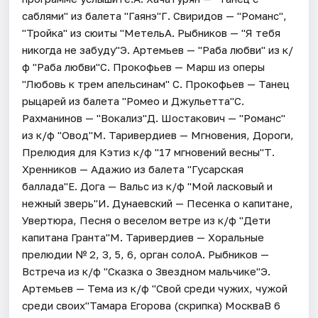
саблями" из балета "Гаянэ"Г. Свиридов — "Романс",
"Тройка" из сюиты "МетельА. Рыбников — "Я тебя
никогда не забуду"Э. Артемьев — "Раба любви" из к/
ф "Раба любви"С. Прокофьев — Марш из оперы
"Любовь к трем апельсинам" С. Прокофьев — Танец
рыцарей из балета "Ромео и Джульетта"С.
Рахманинов — "Вокализ"Д. Шостакович — "Романс"
из к/ф "Овод"М. Таривердиев — Мгновения, Дороги,
Прелюдия для Кэтиз к/ф "17 мгновений весны"Т.
Хренников — Адажио из балета "Гусарская
баллада"Е. Дога — Вальс из к/ф "Мой ласковый и
нежный зверь"И. Дунаевский — Песенка о капитане,
Увертюра, Песня о веселом ветре из к/ф "Дети
капитана Гранта"М. Таривердиев — Хоральные
прелюдии № 2, 3, 5, 6, орган солоА. Рыбников —
Встреча из к/ф "Сказка о Звездном мальчике"Э.
Артемьев — Тема из к/ф "Свой среди чужих, чужой
среди своих"Тамара Егорова (скрипка) МоскваВ 6