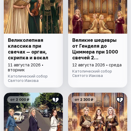
Великолепная
Великие шедевры
классика при
от Генделя до
свечах — орган,
Циммера при 1000
скрипка и вокал
свечей 2
органистки и 2
11 августа 2026 •
12 августа 2026 • среда
певицы
вторник
Католический собор
Святого Иакова
Католический собор
Святого Иакова
от 2 000 ₽
от 2 300 ₽