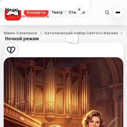
Меню
×
Концерты
Театр
Стендап
Южно-Сахалинск
Концерты
Южно-Сахалинск
Католический собор Святого Иакова
Ночной режим
☀
☾
Театр
Стендап
События
Города
Площадки
Артисты