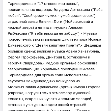
Таривердиева к "17 мгновениям весны",
пронзительные шедевры Эдуарда Артемьева ("Раба
любви", "Свой среди чужих, чужой среди своих"),
страстный вальс Евгения Доги (Мой ласковый и
нежный зверь) и летящая музыка Алексея
Рыбникова ("Я тебя никогда не забуду").- Музыка
приключений: захватывающая дух увертюра Исаака
Дунаевского к "Детям капитана Гранта".- Шедевры
большой сцены: великая музыка Арама Хачатуряна,
Сергея Прокофьева, Дмитрия Шостаковича и
Георгия Свиридова.- Редкие органные сокровища:
завораживающие Хоральные прелюдии Микаэла
Таривердиева для органа соло.Исполнители —
лауреаты международных конкурсов из
Москвы:Полина Афанасьева (орган)Тамара Егорова
(скрипка)Погрузитесь в атмосферу душевной
теплоты, искренних чувств и великих мелодий,
ставших культурным кодом нашей страны!В
программе услышите:А. Хачатурян — "Танец с