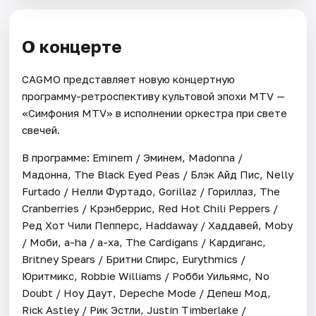
О концерте
CAGMO представляет новую концертную
программу-ретроспективу культовой эпохи MTV —
«Симфония MTV» в исполнении оркестра при свете
свечей.
В программе: Eminem / Эминем, Madonna /
Мадонна, The Black Eyed Peas / Блэк Айд Пис, Nelly
Furtado / Нелли Фуртадо, Gorillaz / Гориллаз, The
Cranberries / Крэнберрис, Red Hot Chili Peppers /
Ред Хот Чили Пепперс, Haddaway / Хаддавей, Moby
/ Моби, a-ha / а-ха, The Cardigans / Кардиганс,
Britney Spears / Бритни Спирс, Eurythmics /
Юритмикс, Robbie Williams / Робби Уильямс, No
Doubt / Ноу Даут, Depeche Mode / Депеш Мод,
Rick Astley / Рик Эстли, Justin Timberlake /