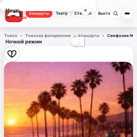
Меню
×
Концерты
Театр
Стендап
Выставки
Квест
Томск
Концерты
Томск
Томская филармония
Концерты
Симфония МТ
Ночной режим
☀
☾
Театр
Стендап
Выставки
Квесты
Экскурсии
События