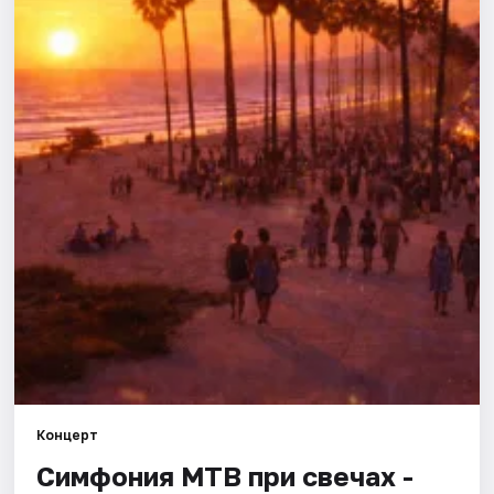
Города
Площадки
Артисты
Рейтинги
Концерт
Симфония МТВ при свечах -