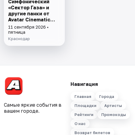
Симфонический
«Сектор Газа» и
другие панки от
Avatar Cinematic
Orchestra
11 сентября 2026 •
пятница
Краснодар
Навигация
Главная
Города
Самые яркие события в
Площадки
Артисты
вашем городе.
Рейтинги
Промокоды
О нас
Возврат билетов