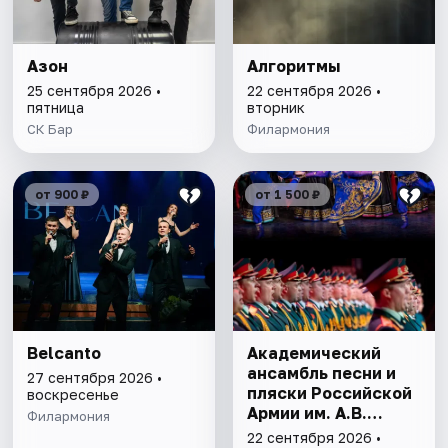
Азон
Алгоритмы
25 сентября 2026 •
22 сентября 2026 •
пятница
вторник
СК Бар
Филармония
от 900 ₽
от 1 500 ₽
Belcanto
Академический
ансамбль песни и
27 сентября 2026 •
пляски Российской
воскресенье
Армии им. А.В.
Филармония
Александрова
22 сентября 2026 •