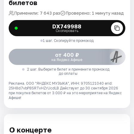
билетов
Применили: 7 643 раз
Проверено: 1 минуту назад
DX749988
Скопировать
1 шаг. Скопируйте промокод
от 400 ₽
на Яндекс Афише
2 шаг. Выберите билет и примените промокод
до оплаты
Реклама. ООО "ЯНДЕКС МУЗЫКА", ИНН: 9705121040 erid:
25H8d7vbP8SRTvHZrUcdLB
Действует до 30 сентября 2026
при покупке билетов от 3 000 ₽ на это мероприятие на Яндекс
Афише!
О концерте