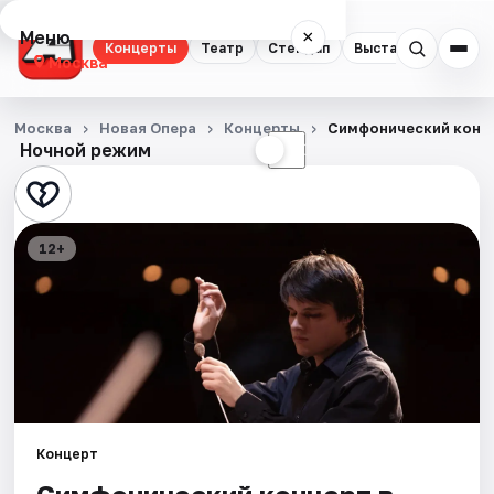
Меню
×
Концерты
Театр
Стендап
Выставки
Квест
Москва
Концерты
Москва
Новая Опера
Концерты
Симфонический конц
Ночной режим
☀
☾
Театр
Стендап
12+
Выставки
Квесты
Экскурсии
Спорт
Концерт
События