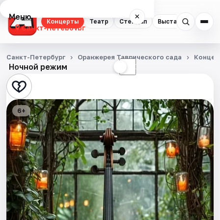
Меню
×
Концерты
Театр
Стендап
Выставки
Квест
Санкт-Петербург
Концерты
Санкт-Петербург
Оранжерея Таврического сада
Концер
Ночной режим
☀
☾
Театр
Стендап
6+
Выставки
Квесты
Экскурсии
Спорт
События