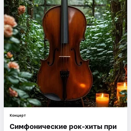
Города
Площадки
Артисты
Рейтинги
Концерт
Симфонические рок-хиты при