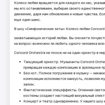
Колесо любви вращается для каждого из нас, указыв
мы его останавливаем, выбирая своего единственно
движение, даря нам обновления и новые чувства. Ес
еще один шанс.
В шоу «Симфонические хиты» Колесо любви Concord 
захватывающих историй любви. Вы сможете почувство
на вопрос: возможно ли любить одного человека всю
Concord Orchestra не похож ни на один оркестр в ми
Танцующий оркестр. Музыканты Concord Orches
превращая каждую композицию в зрелищное п
Без нот. Полное погружение в музыку — никаки
композиции исполняются наизусть, позволяя м
залом.
Фантастические спецэффекты. Огненная светов
костюмы создают настоящий визуальный спект
Концерт и театр одновременно. У нашего шоу е