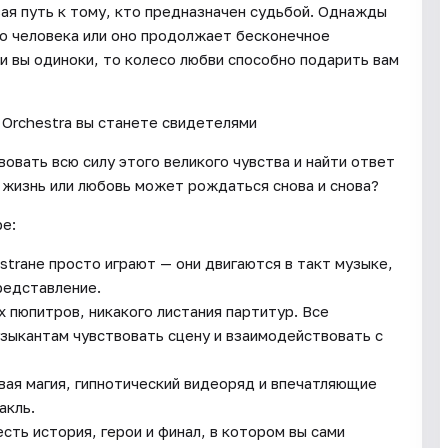
ая путь к тому, кто предназначен судьбой. Однажды
го человека или оно продолжает бесконечное
ли вы одиноки, то колесо любви способно подарить вам
Orchestra вы станете свидетелями
вать всю силу этого великого чувства и найти ответ
 жизнь или любовь может рождаться снова и снова?
ре:
traне просто играют — они двигаются в такт музыке,
редставление.
х пюпитров, никакого листания партитур. Все
узыкантам чувствовать сцену и взаимодействовать с
ая магия, гипнотический видеоряд и впечатляющие
акль.
сть история, герои и финал, в котором вы сами