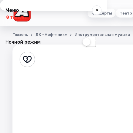
Меню
×
Концерты
Театр
Тюмень
Концерты
Тюмень
ДК «Нефтяник»
Инструментальная музыка
Ночной режим
☀
☾
Театр
Стендап
Выставки
Квесты
Экскурсии
Спорт
События