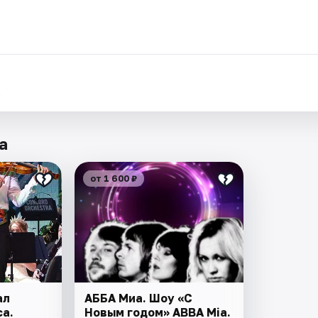
.
а
от 1 600 ₽
ал
АББА Миа. Шоу «С
а.
Новым годом» ABBA Mia.