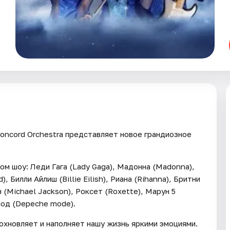
oncord Orchestra представляет новое грандиозное
м шоу: Леди Гага (Lady Gaga), Мадонна (Madonna),
, Билли Айлиш (Billie Eilish), Риана (Rihanna), Бритни
 (Michael Jackson), Роксет (Roxette), Марун 5
мод (Depeche mode).
охновляет и наполняет нашу жизнь яркими эмоциями.