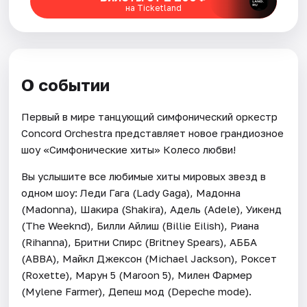
на Ticketland
О событии
Первый в мире танцующий симфонический оркестр
Concord Orchestra представляет новое грандиозное
шоу «Симфонические хиты» Колесо любви!
Вы услышите все любимые хиты мировых звезд в
одном шоу: Леди Гага (Lady Gaga), Мадонна
(Madonna), Шакира (Shakira), Адель (Adele), Уикенд
(The Weeknd), Билли Айлиш (Billie Eilish), Риана
(Rihanna), Бритни Спирс (Britney Spears), АББА
(ABBA), Майкл Джексон (Michael Jackson), Роксет
(Roxette), Марун 5 (Maroon 5), Милен Фармер
(Mylene Farmer), Депеш мод (Depeche mode).