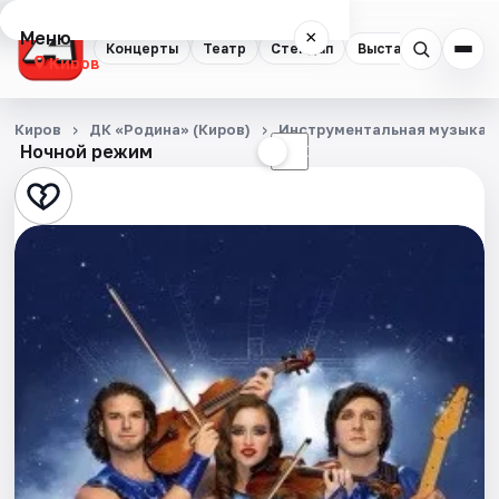
Меню
×
Концерты
Театр
Стендап
Выставки
Квест
Киров
Концерты
Киров
ДК «Родина» (Киров)
Инструментальная музыка
Ночной режим
☀
☾
Театр
Стендап
Выставки
Квесты
Экскурсии
Спорт
События