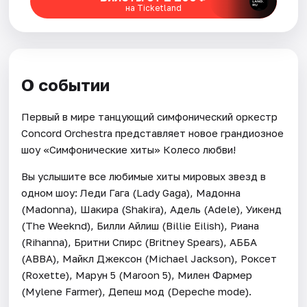
на Ticketland
О событии
Первый в мире танцующий симфонический оркестр
Concord Orchestra представляет новое грандиозное
шоу «Симфонические хиты» Колесо любви!
Вы услышите все любимые хиты мировых звезд в
одном шоу: Леди Гага (Lady Gaga), Мадонна
(Madonna), Шакира (Shakira), Адель (Adele), Уикенд
(The Weeknd), Билли Айлиш (Billie Eilish), Риана
(Rihanna), Бритни Спирс (Britney Spears), АББА
(ABBA), Майкл Джексон (Michael Jackson), Роксет
(Roxette), Марун 5 (Maroon 5), Милен Фармер
(Mylene Farmer), Депеш мод (Depeche mode).