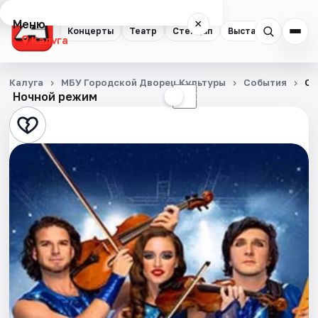
Меню
×
Концерты
Театр
Стендап
Выставки
Спорт
Калуга
Концерты
Калуга
МБУ Городской Дворец Культуры
События
Си
Ночной режим
☀
☾
Театр
Стендап
Выставки
Спорт
События
Города