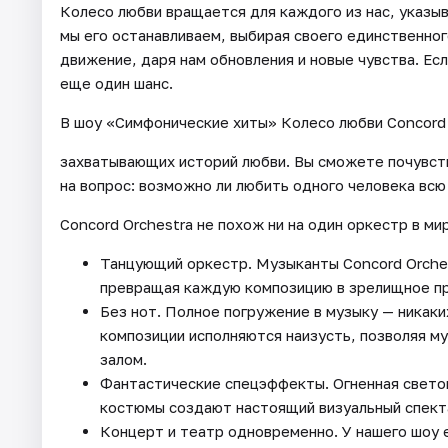
Колесо любви вращается для каждого из нас, указыв
мы его останавливаем, выбирая своего единственно
движение, даря нам обновления и новые чувства. Ес
еще один шанс.
В шоу «Симфонические хиты» Колесо любви Concord 
захватывающих историй любви. Вы сможете почувство
на вопрос: возможно ли любить одного человека всю
Concord Orchestra не похож ни на один оркестр в ми
Танцующий оркестр. Музыканты Concord Orches
превращая каждую композицию в зрелищное п
Без нот. Полное погружение в музыку — никаки
композиции исполняются наизусть, позволяя м
залом.
Фантастические спецэффекты. Огненная светов
костюмы создают настоящий визуальный спект
Концерт и театр одновременно. У нашего шоу е