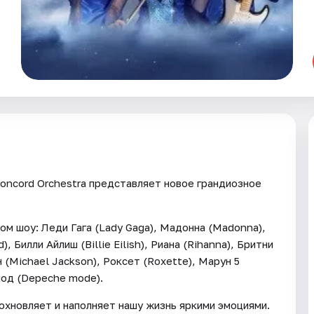
oncord Orchestra представляет новое грандиозное
м шоу: Леди Гага (Lady Gaga), Мадонна (Madonna),
, Билли Айлиш (Billie Eilish), Риана (Rihanna), Бритни
 (Michael Jackson), Роксет (Roxette), Марун 5
мод (Depeche mode).
охновляет и наполняет нашу жизнь яркими эмоциями.