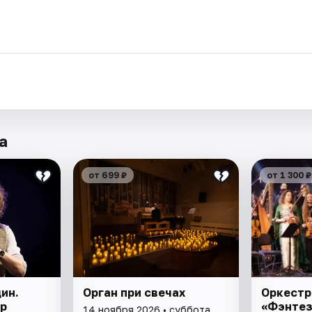
.
а
от 699 ₽
от 1 300 ₽
ин.
Орган при свечах
Оркестр
р
«Фэнтез
14 ноября 2026 • суббота