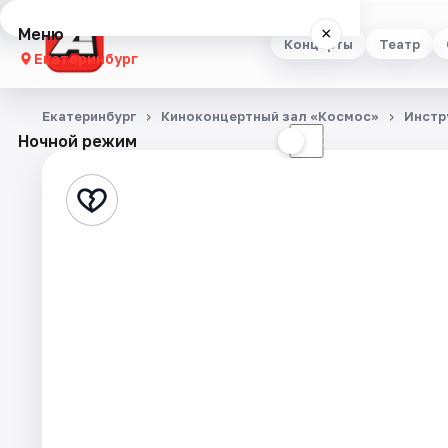
Меню
×
Концерты
Театр
Екатеринбург
Концерты
Екатеринбург
Киноконцертный зал «Космос»
Инстр
Ночной режим
☀
☾
Театр
Стендап
Выставки
Квесты
Экскурсии
Спорт
События