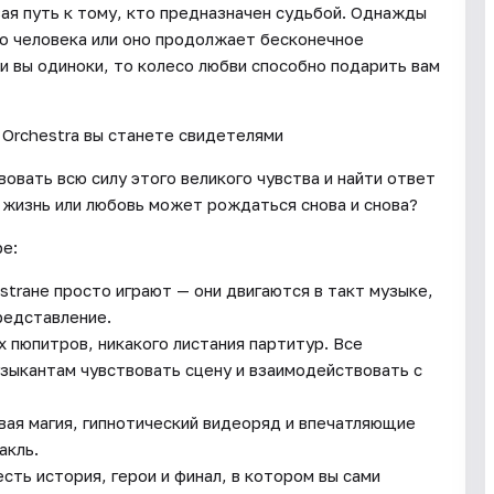
ая путь к тому, кто предназначен судьбой. Однажды
го человека или оно продолжает бесконечное
ли вы одиноки, то колесо любви способно подарить вам
Orchestra вы станете свидетелями
вать всю силу этого великого чувства и найти ответ
 жизнь или любовь может рождаться снова и снова?
ре:
traне просто играют — они двигаются в такт музыке,
редставление.
х пюпитров, никакого листания партитур. Все
узыкантам чувствовать сцену и взаимодействовать с
ая магия, гипнотический видеоряд и впечатляющие
акль.
сть история, герои и финал, в котором вы сами