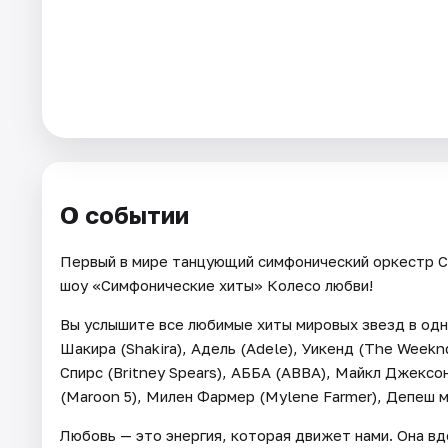
Города
Площадки
Артисты
Рейтинги
О событии
Первый в мире танцующий симфонический оркестр C
шоу «Симфонические хиты» Колесо любви!
Вы услышите все любимые хиты мировых звезд в одно
Шакира (Shakira), Адель (Adele), Уикенд (The Weeknd)
Спирс (Britney Spears), АББА (ABBA), Майкл Джексон
(Maroon 5), Милен Фармер (Mylene Farmer), Депеш 
Любовь — это энергия, которая движет нами. Она вд