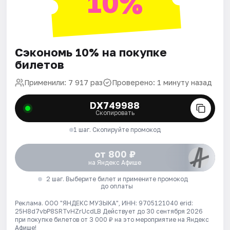
10%
Сэкономь 10% на покупке
билетов
Применили: 7 917 раз
Проверено: 1 минуту назад
DX749988
Скопировать
1 шаг. Скопируйте промокод
от 800 ₽
на Яндекс Афише
2 шаг. Выберите билет и примените промокод
до оплаты
Реклама. ООО "ЯНДЕКС МУЗЫКА", ИНН: 9705121040 erid:
25H8d7vbP8SRTvHZrUcdLB
Действует до 30 сентября 2026
при покупке билетов от 3 000 ₽ на это мероприятие на Яндекс
Афише!