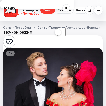
Меню
×
Концерты
Театр
Стендап
Выставки
Квест
Санкт-Петербург
Концерты
Санкт-Петербург
Свято-Троицкая Александро-Невская ла
Ночной режим
☀
☾
Театр
Стендап
6+
Выставки
Квесты
Экскурсии
Спорт
События