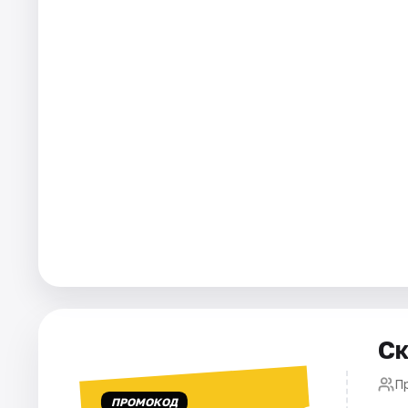
Города
Площадки
Артисты
Рейтинги
Ск
П
ПРОМОКОД