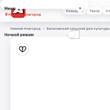
Меню
×
Концерты
Театр
Ст
Нижний Новгород
Концерты
Нижний Новгород
Василевский сельский дом культуры
Ночной режим
☀
☾
Театр
Стендап
Выставки
Квесты
Экскурсии
Спорт
События