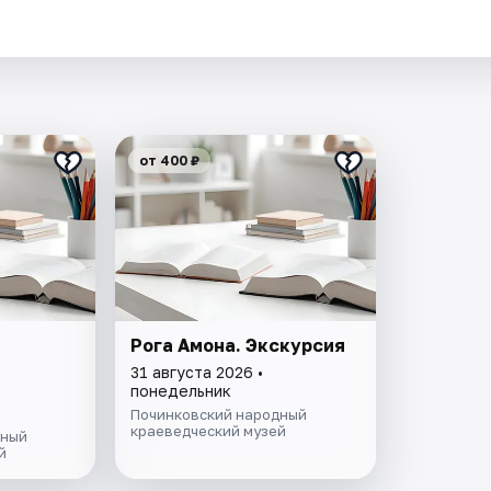
.
от 400 ₽
Рога Амона. Экскурсия
31 августа 2026 •
понедельник
Починковский народный
краеведческий музей
дный
й