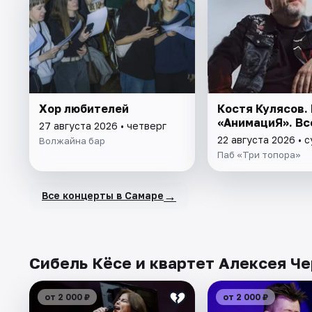
Хор любителей
Костя Кулясов.
«АнимациЯ». Вс
27 августа 2026 • четверг
22 августа 2026 • 
Волжайна бар
Паб «Три топора»
→
Все концерты в Самаре
Сибель Кёсе и квартет Алексея Че
от 2 000 ₽
от 2 000 ₽