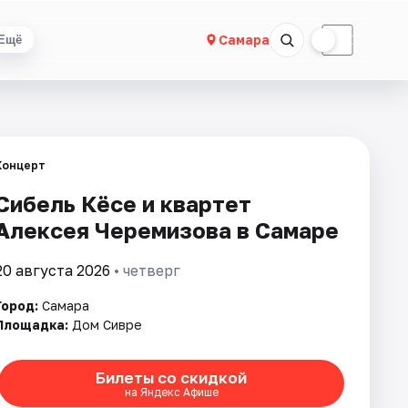
☀
☾
Самара
Ещё
Концерт
Сибель Кёсе и квартет
Алексея Черемизова в Самаре
20 августа 2026
• четверг
Город:
Самара
Площадка:
Дом Сивре
Билеты со скидкой
на Яндекс Афише