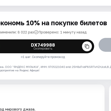
кономь 10% на покупке билетов
рименили: 8 022 раз
Проверено: 1 минуту назад
DX749988
Скопировать
1 шаг. Скопируйте промокод
ма. ООО "ЯНДЕКС МУЗЫКА", ИНН: 9705121040 erid: 25H8d7vbP8SRTvHZrUcdLB
ероприятие на Яндекс Афише!
зд мирового джаза.