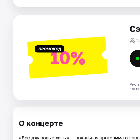
Города
Сэ
Площадки
П
Артисты
ПРОМОКОД
10%
Рейтинги
Рекла
это м
О концерте
«Все джазовые хиты» — вокальная программа от зве