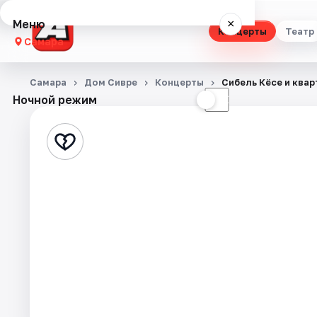
Меню
×
Концерты
Театр
Самара
Концерты
Самара
Дом Сивре
Концерты
Сибель Кёсе и ква
Ночной режим
☀
☾
Театр
Стендап
Выставки
Квесты
Экскурсии
Спорт
События