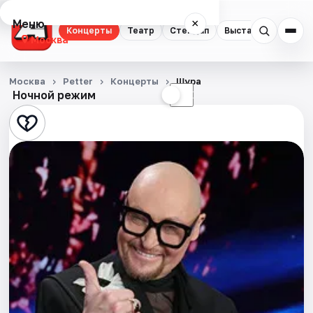
Меню
×
Концерты
Театр
Стендап
Выставки
Квест
Москва
Концерты
Москва
Petter
Концерты
Шура
Ночной режим
☀
☾
Театр
Стендап
Выставки
Квесты
Экскурсии
Спорт
События