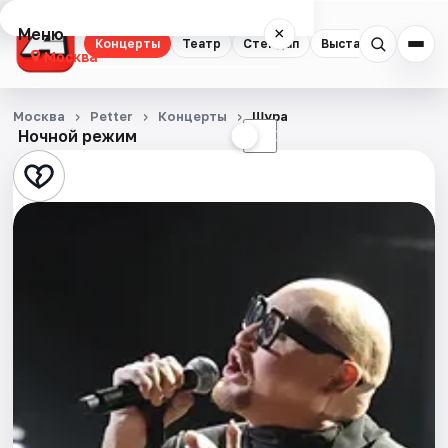
Меню
×
Концерты
Театр
Стендап
Выставки
Квест
Москва
Концерты
Москва
Petter
Концерты
Шура
Ночной режим
☀
☾
Театр
Стендап
Выставки
Квесты
Экскурсии
Спорт
События