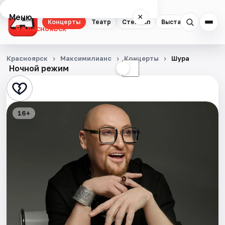
Меню
×
Концерты
Театр
Стендап
Выставки
Квест
Красноярск
Концерты
Красноярск
Максимилианс
Концерты
Шура
Ночной режим
☀
☾
Театр
Стендап
16+
Выставки
Квесты
Экскурсии
Спорт
События