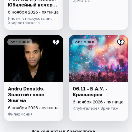
Эрмитаж
Юбилейный вечер
Виталия Трояна
6 ноября 2026 • пятница
Институт искусств им.
Хворостовского
от 1 500 ₽
от 1 200 ₽
Andru Donalds.
06.11 - Б.А.У. -
Золотой голос
Красноярск
Энигма
6 ноября 2026 • пятница
6 ноября 2026 • пятница
Клуб-галерея Эрмитаж
Филармония
→
Все концерты в Красноярске