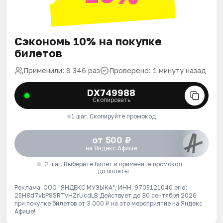
Сэкономь 10% на покупке
билетов
Применили: 8 346 раз
Проверено: 1 минуту назад
DX749988
Скопировать
1 шаг. Скопируйте промокод
от 500 ₽
на Яндекс Афише
2 шаг. Выберите билет и примените промокод
до оплаты
Реклама. ООО "ЯНДЕКС МУЗЫКА", ИНН: 9705121040 erid:
25H8d7vbP8SRTvHZrUcdLB
Действует до 30 сентября 2026
при покупке билетов от 3 000 ₽ на это мероприятие на Яндекс
Афише!