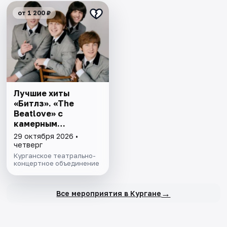
от 1 200 ₽
Лучшие хиты
«Битлз». «The
Beatlove» с
камерным
оркестром
29 октября 2026 •
четверг
Курганское театрально-
концертное объединение
→
Все мероприятия в Кургане