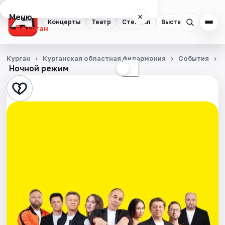
Меню
×
Концерты
Театр
Стендап
Выставки
Экску
Курган
Концерты
Курган
Курганская областная филармония
События
Ночной режим
☀
☾
Театр
Стендап
Выставки
Экскурсии
События
Города