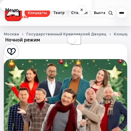
Меню
×
Концерты
Театр
Стендап
Выставки
Квест
Москва
Концерты
Москва
Государственный Кремлевский Дворец
Концер
Ночной режим
☀
☾
Театр
Стендап
Выставки
Квесты
Экскурсии
Спорт
События