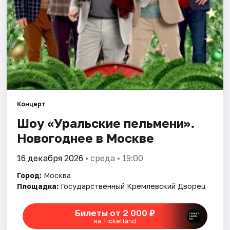
Города
Площадки
Артисты
Рейтинги
Концерт
Шоу «Уральские пельмени».
Новогоднее в Москве
16 декабря 2026
• среда • 19:00
Город:
Москва
Площадка:
Государственный Кремлевский Дворец
Билеты от 2 000 ₽
на Ticketland