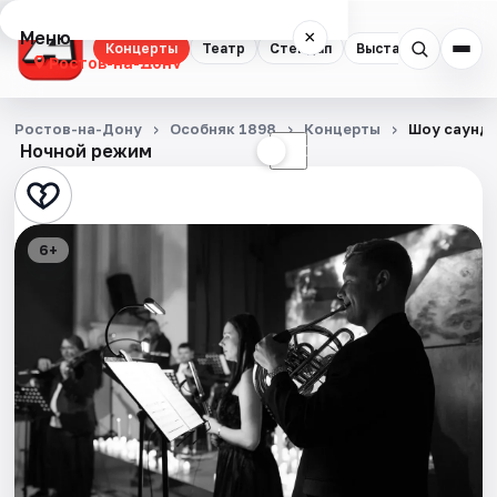
Меню
×
Концерты
Театр
Стендап
Выставки
Квест
Ростов-на-Дону
Концерты
Ростов-на-Дону
Особняк 1898
Концерты
Шоу саундт
Ночной режим
☀
☾
Театр
Стендап
6+
Выставки
Квесты
Экскурсии
Спорт
События