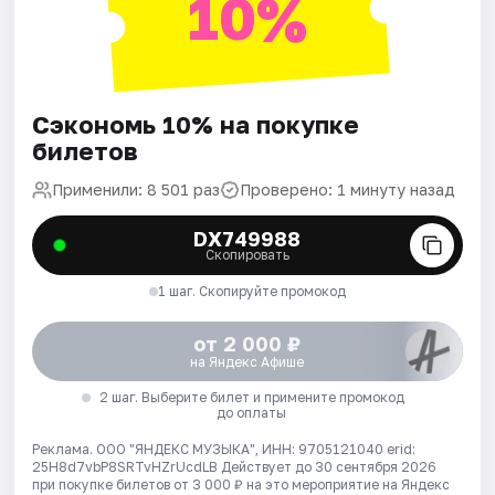
10%
Сэкономь 10% на покупке
билетов
Применили: 8 501 раз
Проверено: 1 минуту назад
DX749988
Скопировать
1 шаг. Скопируйте промокод
от 2 000 ₽
на Яндекс Афише
2 шаг. Выберите билет и примените промокод
до оплаты
Реклама. ООО "ЯНДЕКС МУЗЫКА", ИНН: 9705121040 erid:
25H8d7vbP8SRTvHZrUcdLB
Действует до 30 сентября 2026
при покупке билетов от 3 000 ₽ на это мероприятие на Яндекс