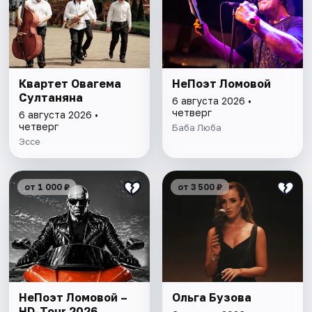
Квартет Овагема
НеПоэт Ломовой
Султаняна
6 августа 2026 •
четверг
6 августа 2026 •
четверг
Баба Люба
Эссе
от 1 000 ₽
от 3 500 ₽
НеПоэт Ломовой –
Ольга Бузова
HD-Tour 2026