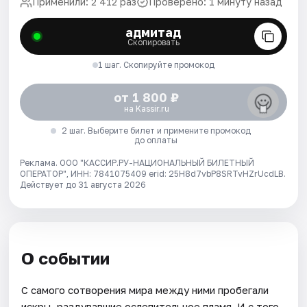
Применили: 2 412 раз
Проверено: 1 минуту назад
адмитад
Скопировать
1 шаг. Скопируйте промокод
от 1 800 ₽
на Kassir.ru
2 шаг. Выберите билет и примените промокод
до оплаты
Реклама. ООО "КАССИР.РУ-НАЦИОНАЛЬНЫЙ БИЛЕТНЫЙ
ОПЕРАТОР", ИНН: 7841075409 erid: 25H8d7vbP8SRTvHZrUcdLB.
Действует до 31 августа 2026
О событии
С самого сотворения мира между ними пробегали
искры, раздувавшие ослепительное пламя. И с того