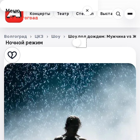
Меню
×
Концерты
Театр
Стендап
Выставки
Квест
Волгоград
Концерты
Волгоград
ЦКЗ
Шоу
Шоу под дождем: Мужчина vs Ж
Ночной режим
☀
☾
Театр
Стендап
Выставки
Квесты
Экскурсии
Спорт
События